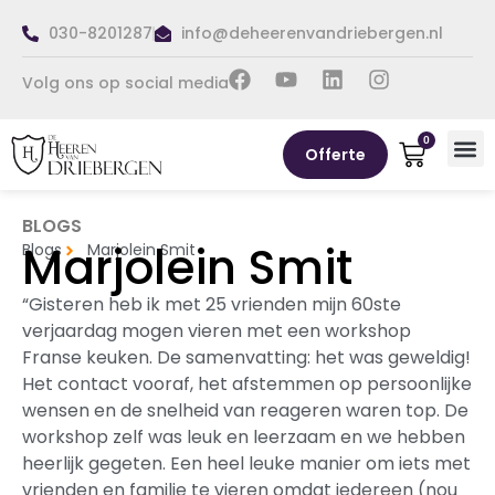
030-8201287
info@deheerenvandriebergen.nl
Volg ons op social media
0
Offerte
BLOGS
Marjolein Smit
Blogs
Marjolein Smit
“Gisteren heb ik met 25 vrienden mijn 60ste
verjaardag mogen vieren met een workshop
Franse keuken. De samenvatting: het was geweldig!
Het contact vooraf, het afstemmen op persoonlijke
wensen en de snelheid van reageren waren top. De
workshop zelf was leuk en leerzaam en we hebben
heerlijk gegeten. Een heel leuke manier om iets met
vrienden en familie te vieren omdat iedereen (nou